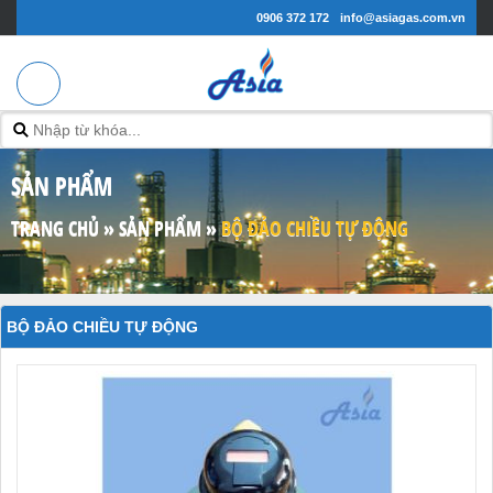
0906 372 172
info@asiagas.com.vn
SẢN PHẨM
TRANG CHỦ
»
SẢN PHẨM
»
BỘ ĐẢO CHIỀU TỰ ĐỘNG
BỘ ĐẢO CHIỀU TỰ ĐỘNG