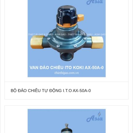
BỘ ĐẢO CHIỀU TỰ ĐỘNG I.T.O AX-50A-0