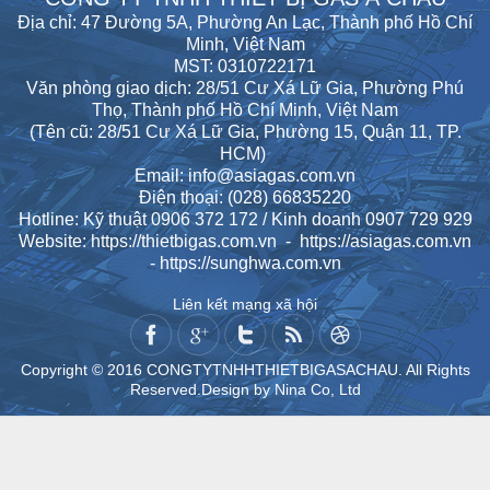
Địa chỉ: 47 Đường 5A, Phường An Lạc, Thành phố Hồ Chí
Minh, Việt Nam
MST: 0310722171
Văn phòng giao dịch: 28/51 Cư Xá Lữ Gia, Phường Phú
Thọ, Thành phố Hồ Chí Minh, Việt Nam
(Tên cũ: 28/51 Cư Xá Lữ Gia, Phường 15, Quận 11, TP.
HCM)
Email: info@asiagas.com.vn
Điện thoại: (028) 66835220
Hotline: Kỹ thuật 0906 372 172 / Kinh doanh 0907 729 929
Website:
https://
thietbigas.com.vn
- https://asiagas.com.vn
- https://sunghwa.com.vn
Liên kết mạng xã hội
Copyright © 2016 CONGTYTNHHTHIETBIGASACHAU. All Rights
Reserved.Design by Nina Co, Ltd