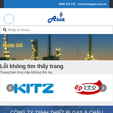
0906 372 172
info@asiagas.com.vn
TRANG CHỦ
Lỗi không tìm thấy trang
Trang bạn truy cập không tồn tại.
CÔNG TY TNHH THIẾT BỊ GAS Á CHÂU