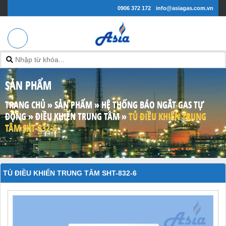
0906 372 172
info@asiagas.com.vn
SẢN PHẨM
TRANG CHỦ
»
SẢN PHẨM
»
HỆ THỐNG BÁO NGẮT GAS TỰ
ĐỘNG
»
ĐIỀU KHIỂN TRUNG TÂM
»
TỦ ĐIỀU KHIỂN TRUNG
TÂM SHT-832-6
TỦ ĐIỀU KHIỂN TRUNG TÂM SHT-832-6