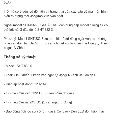
65A).
Trên tủ có 6 đèn led để hiện thị trạng thái của các đầu dò mà màn hình
hiển thị trạng thái đóng/mở của van ngắt.
Ngoài model SHT-832-6, Gas Á Châu còn cung cấp model tương tự có
thể kết nối 3 đầu dò là SHT-832-3.
***Lưu ý: Model SHT-832-6 được thiết kế để đóng ngắt van cơ, không
phải van điện từ. Để được tư vấn chi tiết vui lòng liên hệ Công ty Thiết
bị gas Á Châu.
Thông số kỹ thuật
- Model: SHT-832-6
- Loại: Điều khiển 1 kênh van ngắt tự động/ 6 kênh đầu dò gas
- Điện áp hoạt động: 220V AC
- Tín hiệu đầu vào: 12V DC (6 kênh đầu dò gas)
- Tín hiệu đầu ra: 24V DC (1 van ngắt tự động)
- Báo động (Khi có sự cố rò rì gas): Còi báo - Đèn LED đỏ nhấp nháy