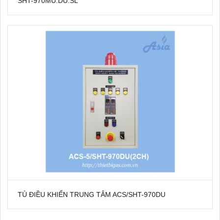
SHT-970MU.DU.SL
TỦ ĐIỀU KHIỂN TRUNG TÂM ACS/SHT-970DU