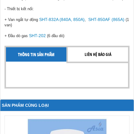
- Thiết bị kết nối:
SHT-832A (840A, 850A)
SHT-850AF (865A)
+ Van ngắt tự động
,
(1
van)
SHT-202
+ Đầu dò gas
(6 đầu dò)
THÔNG TIN SẢN PHẨM
LIÊN HỆ BÁO GIÁ
SẢN PHẨM CÙNG LOẠI