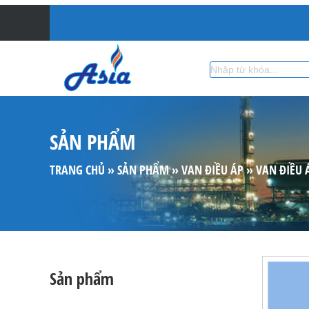
SẢN PHẨM
TRANG CHỦ
»
SẢN PHẨM
»
VAN ĐIỀU ÁP
»
VAN ĐIỀU 
Sản phẩm