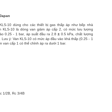
 Japan
KLS-10 dùng cho các thiết bị gas thấp áp như bếp nhà
an KLS-10 là dòng van giảm áp cấp 2, có mức lưu lượng
±
ào 0.25 - 1 bar, áp suất đầu ra 2.8
0.5 kPa, chất lượng
. Lưu ý: Van KLS-10 có mức áp đầu vào khá thấp (0.25 - 1
ọn van cấp 1 có thể chỉnh áp ra dưới 1 bar.
Rc 1/2B, Rc 3/4B