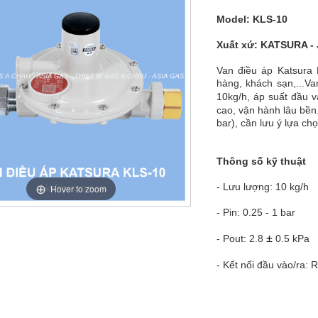
Model: KLS-10
Xuất xứ: KATSURA -
Van điều áp Katsura 
hàng, khách sạn,...V
10kg/h, áp suất đầu v
cao, vận hành lâu bền
bar), cần lưu ý lựa ch
Thông số kỹ thuật
- Lưu lượng: 10 kg/h
Hover to zoom
- Pin: 0.25 - 1 bar
±
- Pout: 2.8
0.5 kPa
- Kết nối đầu vào/ra: 