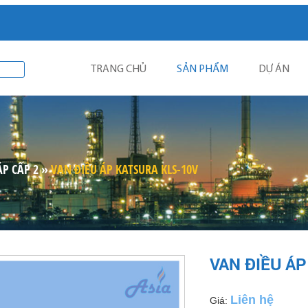
TRANG CHỦ
SẢN PHẨM
DỰ ÁN
ÁP CẤP 2
»
VAN ĐIỀU ÁP KATSURA KLS-10V
VAN ĐIỀU Á
Liên hệ
Giá: