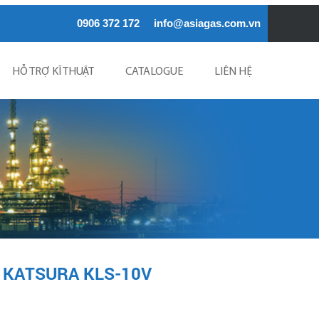
0906 372 172
info@asiagas.com.vn
HỖ TRỢ KĨ THUẬT
CATALOGUE
LIÊN HỆ
P KATSURA KLS-10V