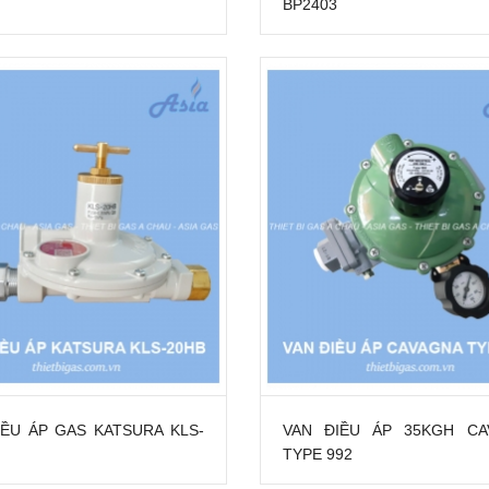
BP2403
IỀU ÁP GAS KATSURA KLS-
VAN ĐIỀU ÁP 35KGH CA
TYPE 992