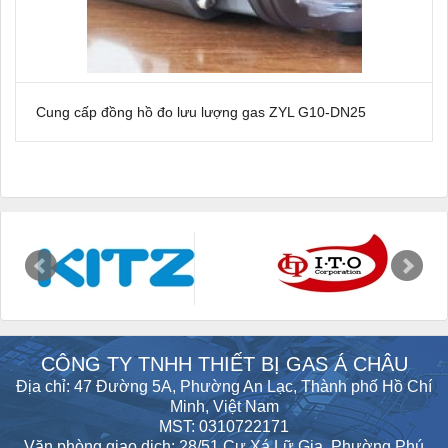
Cung cấp đồng hồ đo lưu lượng gas ZYL G10-DN25
CÔNG TY TNHH THIẾT BỊ GAS Á CHÂU
Địa chỉ: 47 Đường 5A, Phường An Lạc, Thành phố Hồ Chí
Minh, Việt Nam
MST: 0310722171
Văn phòng giao dịch: 28/51 Cư Xá Lữ Gia, Phường Phú