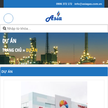
0906 372 172
info@asiagas.com.vn
DỰ ÁN
TRANG CHỦ
»
DỰ ÁN
DỰ ÁN